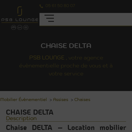
05 61 50 80 07
CHAISE DELTA
PSB
LOUNGE
, votre agence
évènementielle proche de vous et à
votre service
Mobilier Évènementiel
>
Assises
>
Chaises
CHAISE DELTA
Description
Chaise DELTA – Location mobilier