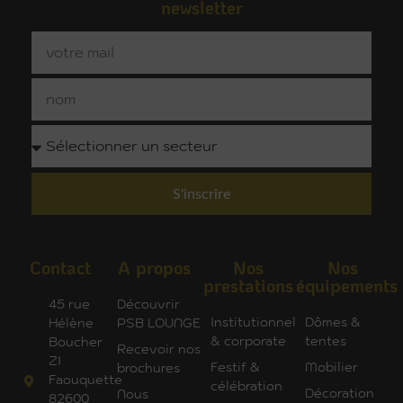
newsletter
S'inscrire
Contact
A propos
Nos
Nos
prestations
équipements
45 rue
Découvrir
Institutionnel
Dômes &
Hélène
PSB LOUNGE
& corporate
tentes
Boucher
Recevoir nos
ZI
Festif &
Mobilier
brochures
Faouquette
célébration
Décoration
Nous
82600