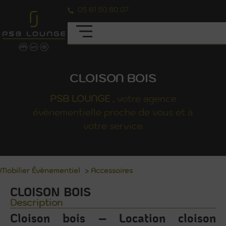
05 61 50 80 07
CLOISON BOIS
PSB
LOUNGE
, votre agence
évènementielle proche de vous et à
votre service
Mobilier Évènementiel
>
Accessoires
CLOISON BOIS
Description
Cloison bois – Location cloison