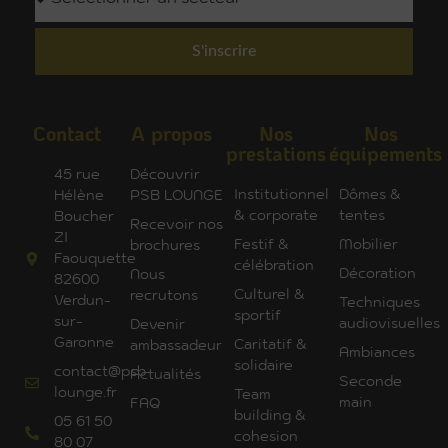
S'inscrire
Contact
A propos
Nos
Nos
prestations
équipements
45 rue
Découvrir
Institutionnel
Dômes &
Hélène
PSB LOUNGE
& corporate
tentes
Boucher
Recevoir nos
ZI
Festif &
Mobilier
brochures
Faouquette
célébration
Décoration
Nous
82600
Culturel &
recrutons
Verdun-
Techniques
sportif
sur-
audiovisuelles
Devenir
Garonne
Caritatif &
ambassadeur
Ambiances
solidaire
contact@psb-
Actualités
Seconde
lounge.fr
Team
main
FAQ
building &
05 61 50
cohesion
80 07