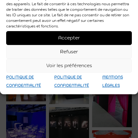
professionnelle.
des appareils. Le fait de consentir à ces technologies nous permettra
de traiter des données telles que le comportement de navigation ou
Informations Utiles
les ID uniques sur ce site. Le fait de ne pas consentir ou de retirer son
consentement peut avoir un effet négatif sur certaines
caractéristiques et fonctions.
Couleur
bois
Accepter
Matière
bois
Refuser
Utilisation
Intérieure et Extérieure
Voir les préférences
POLITIQUE DE
POLITIQUE DE
MENTIONS
CONFIDENTIALITÉ
CONFIDENTIALITÉ
LÉGALES