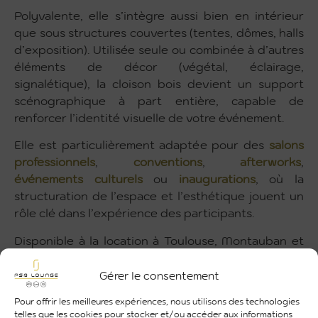
Polyvalente, elle s’intègre aussi bien en intérieur
que sous structures couvertes (tentes, dômes, halls
d’exposition). Utilisée seule ou combinée à d’autres
éléments de décor (végétal, éclairage,
signalétique), la cloison bois devient un support
scénographique à part entière, capable de
renforcer l’identité visuelle de votre événement.
Elle est particulièrement adaptée pour des
salons
professionnels
,
conventions
,
afterworks
,
événements culturels
ou
inaugurations
, où la
structuration de l’espace et l’esthétique jouent un
rôle clé dans l’expérience des participants.
Disponible à la location à Toulouse, Montauban et
dans toute l’Occitanie, la cloison bois est la solution
idéale pour organiser vos espaces avec style, créer
Gérer le consentement
des ambiances chaleureuses et valoriser vos
Pour offrir les meilleures expériences, nous utilisons des technologies
événements avec une finition soignée et
telles que les cookies pour stocker et/ou accéder aux informations