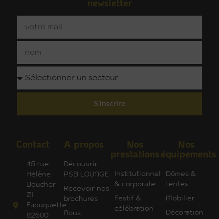
newsletter
S'inscrire
Contact
A propos
Nos
Nos
prestations
équipements
45 rue
Découvrir
Institutionnel
Dômes &
Hélène
PSB LOUNGE
& corporate
tentes
Boucher
Recevoir nos
ZI
Festif &
Mobilier
brochures
Faouquette
célébration
Décoration
Nous
82600