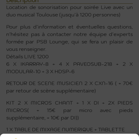
Description
Location de sonorisation pour soirée Live avec un
duo musical Toulouse (jusqu’à 1200 personnes)
Pour plus d’information et éventuelles questions,
n’hésitez pas à contacter notre équipe d’experts
formée par PSB Lounge, qui se fera un plaisir de
vous renseigner.
Détails LIVE 1200
6 X IKARRAY-8 + 4 X PAVEOSUB-218 + 2 X
MODULAR-10 + 3 X HDSP-6
RETOUR DE SCENE MUSICIEN 2 X CXN-16 ( + 70€
par retour de scène supplémentaire)
KIT 2 X MICROS CHANT + 1 X DI + 2X PIEDS
MICROS( + 15€ par micro avec pieds
supplémentaire, + 10€ par DI))
1 X TABLE DE MIXAGE NUMERIQUE + TABLETTE