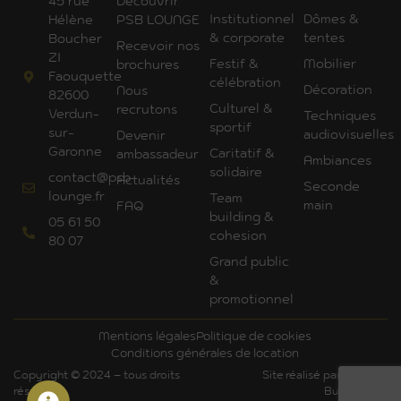
45 rue
Découvrir
Institutionnel
Dômes &
Hélène
PSB LOUNGE
& corporate
tentes
Boucher
Recevoir nos
ZI
Festif &
Mobilier
brochures
Faouquette
célébration
Décoration
Nous
82600
Culturel &
recrutons
Verdun-
Techniques
sportif
sur-
audiovisuelles
Devenir
Garonne
Caritatif &
ambassadeur
Ambiances
solidaire
contact@psb-
Actualités
Seconde
lounge.fr
Team
main
FAQ
building &
05 61 50
cohesion
80 07
Grand public
&
promotionnel
Mentions légales
Politique de cookies
Conditions générales de location
Copyright © 2024 – tous droits
Site réalisé par Art'Com
réservés
Bureautique