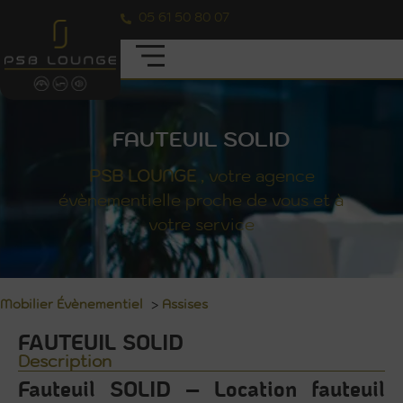
05 61 50 80 07
FAUTEUIL SOLID
PSB
LOUNGE
, votre agence
évènementielle proche de vous et à
votre service
Mobilier Évènementiel
>
Assises
FAUTEUIL SOLID
Description
Fauteuil SOLID – Location fauteuil