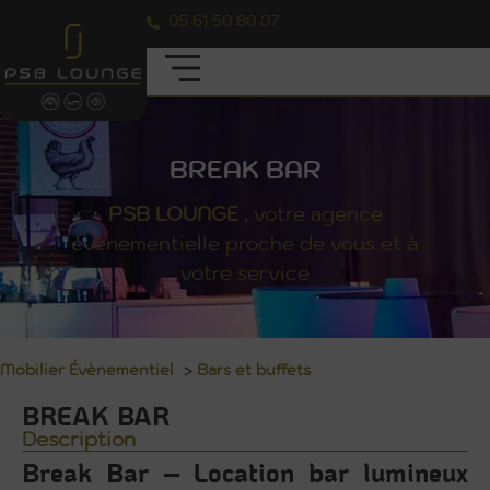
05 61 50 80 07
BREAK BAR
PSB
LOUNGE
, votre agence
évènementielle proche de vous et à
votre service
Mobilier Évènementiel
>
Bars et buffets
BREAK BAR
Description
Break Bar – Location bar lumineux