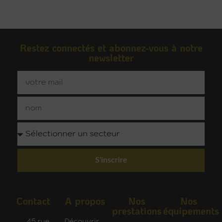
Restez connectés et abonnez-vous à notre
newsletter
S'inscrire
Contact
A propos
Nos
Nos
prestations
équipements
45 rue
Découvrir