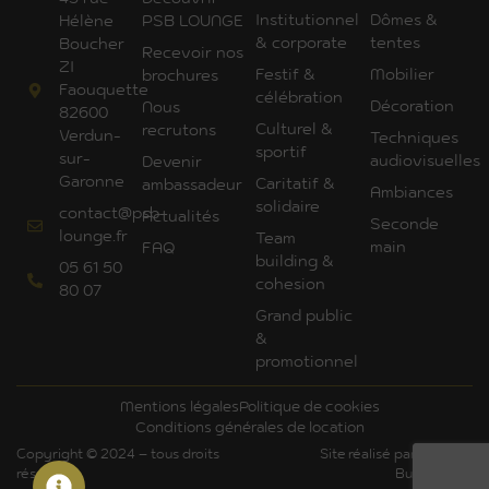
Institutionnel
Dômes &
Hélène
PSB LOUNGE
& corporate
tentes
Boucher
Recevoir nos
ZI
Festif &
Mobilier
brochures
Faouquette
célébration
Décoration
Nous
82600
Culturel &
recrutons
Verdun-
Techniques
sportif
sur-
audiovisuelles
Devenir
Garonne
Caritatif &
ambassadeur
Ambiances
solidaire
contact@psb-
Actualités
Seconde
lounge.fr
Team
main
FAQ
building &
05 61 50
cohesion
80 07
Grand public
&
promotionnel
Mentions légales
Politique de cookies
Conditions générales de location
Copyright © 2024 – tous droits
Site réalisé par Art'Com
réservés
Bureautique