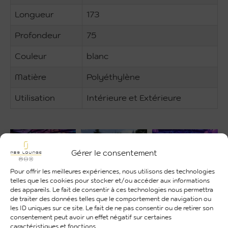
Longueur
173
Profondeur
75
Couleur
blanc
Matière
Polyéthylène
Utilisation
Intérieure et Extérieure
Gérer le consentement
Pour offrir les meilleures expériences, nous utilisons des technologies
telles que les cookies pour stocker et/ou accéder aux informations
des appareils. Le fait de consentir à ces technologies nous permettra
de traiter des données telles que le comportement de navigation ou
les ID uniques sur ce site. Le fait de ne pas consentir ou de retirer son
consentement peut avoir un effet négatif sur certaines
caractéristiques et fonctions.