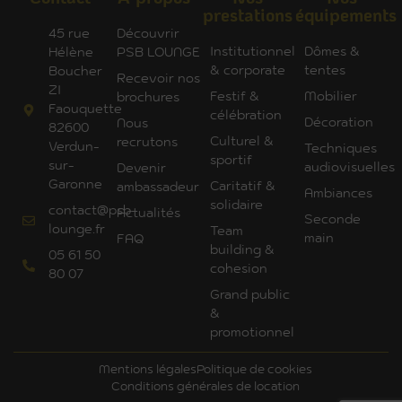
prestations
équipements
45 rue
Découvrir
Institutionnel
Dômes &
Hélène
PSB LOUNGE
& corporate
tentes
Boucher
Recevoir nos
ZI
Festif &
Mobilier
brochures
Faouquette
célébration
Décoration
Nous
82600
Culturel &
recrutons
Verdun-
Techniques
sportif
sur-
audiovisuelles
Devenir
Garonne
Caritatif &
ambassadeur
Ambiances
solidaire
contact@psb-
Actualités
Seconde
lounge.fr
Team
main
FAQ
building &
05 61 50
cohesion
80 07
Grand public
&
promotionnel
Mentions légales
Politique de cookies
Conditions générales de location