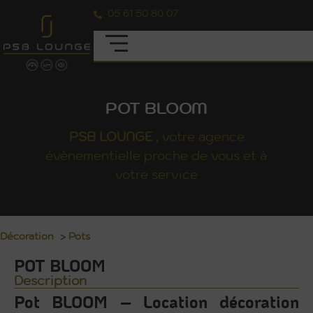
05 61 50 80 07
POT BLOOM
PSB
LOUNGE
, votre agence
évènementielle proche de vous et à
votre service
Décoration
>
Pots
POT BLOOM
Description
Pot BLOOM – Location décoration