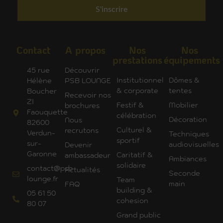
S'inscrire
Contact
A propos
Nos
Nos
prestations
équipements
45 rue
Découvrir
Institutionnel
Dômes &
Hélène
PSB LOUNGE
& corporate
tentes
Boucher
Recevoir nos
ZI
Festif &
Mobilier
brochures
Faouquette
célébration
Décoration
Nous
82600
Culturel &
recrutons
Verdun-
Techniques
sportif
sur-
audiovisuelles
Devenir
Garonne
Caritatif &
ambassadeur
Ambiances
solidaire
contact@psb-
Actualités
Seconde
lounge.fr
Team
main
FAQ
building &
05 61 50
cohesion
80 07
Grand public