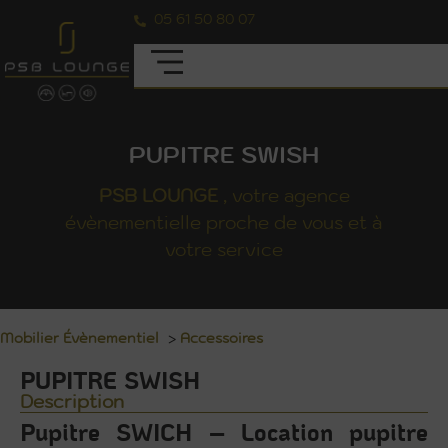
05 61 50 80 07
PUPITRE SWISH
PSB
LOUNGE
, votre agence
évènementielle proche de vous et à
votre service
Mobilier Évènementiel
>
Accessoires
PUPITRE SWISH
Description
Pupitre SWICH – Location pupitre