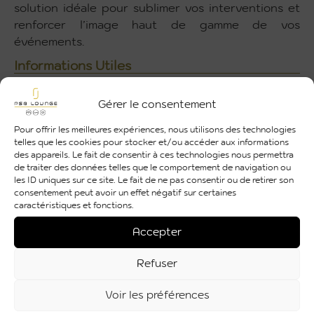
solution idéale pour sublimer vos interventions et
renforcer l’image haut de gamme de vos
événements.
Informations Utiles
Hauteur
120
Gérer le consentement
Largeur
62
Pour offrir les meilleures expériences, nous utilisons des technologies
telles que les cookies pour stocker et/ou accéder aux informations
des appareils. Le fait de consentir à ces technologies nous permettra
Longueur
62
de traiter des données telles que le comportement de navigation ou
les ID uniques sur ce site. Le fait de ne pas consentir ou de retirer son
Couleur
blanc
consentement peut avoir un effet négatif sur certaines
caractéristiques et fonctions.
Matière
Polyéthylène
Accepter
Utilisation
Intérieure et Extérieure
Refuser
Voir les préférences