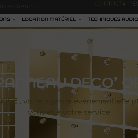
CONTACT
NE
05 61 50 80 07
IONS
LOCATION MATÉRIEL
TECHNIQUES AUDIO
PANNEAU DECO’ O
UNGE
, votre agence évènementielle p
vous et à votre service