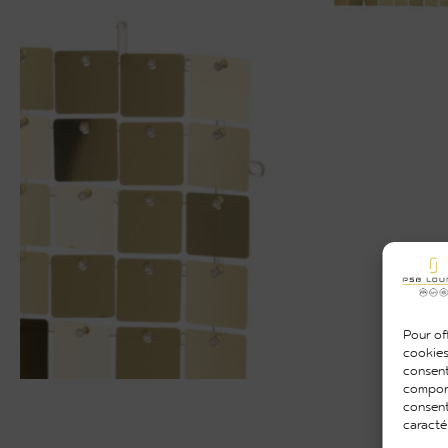
Pour off
cookies
consent
comport
consent
caracté