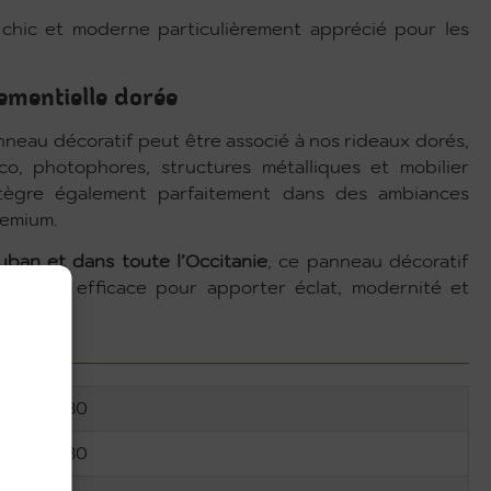
chic et moderne particulièrement apprécié pour les
nementielle dorée
eau décoratif peut être associé à nos rideaux dorés,
co, photophores, structures métalliques et mobilier
’intègre également parfaitement dans des ambiances
remium.
ban et dans toute l’Occitanie
, ce panneau décoratif
mple et efficace pour apporter éclat, modernité et
30
30