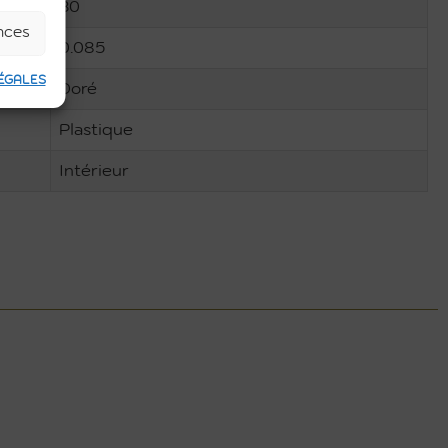
30
ences
0.085
ÉGALES
Doré
Plastique
Intérieur