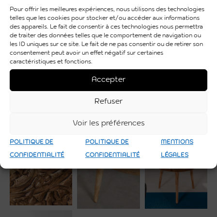
Hauteur
49.5 cm
Pour offrir les meilleures expériences, nous utilisons des technologies
telles que les cookies pour stocker et/ou accéder aux informations
Largeur
60 cm
des appareils. Le fait de consentir à ces technologies nous permettra
de traiter des données telles que le comportement de navigation ou
les ID uniques sur ce site. Le fait de ne pas consentir ou de retirer son
Matière
Bois de manguier
consentement peut avoir un effet négatif sur certaines
caractéristiques et fonctions.
Utilisation
Intérieure et Extérieure
Accepter
Diamètre
ø 60 cm
Refuser
Voir les préférences
POLITIQUE DE
POLITIQUE DE
MENTIONS
CONFIDENTIALITÉ
CONFIDENTIALITÉ
LÉGALES