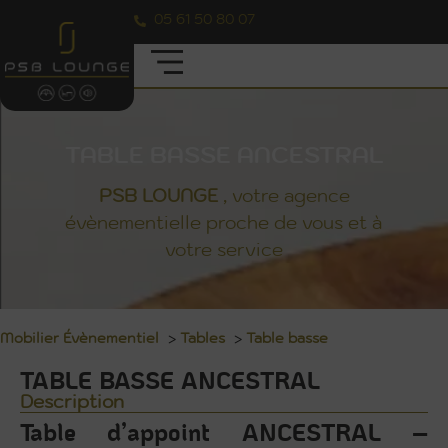
05 61 50 80 07
TABLE BASSE ANCESTRAL
PSB
LOUNGE
, votre agence
évènementielle proche de vous et à
votre service
Mobilier Évènementiel
>
Tables
>
Table basse
TABLE BASSE ANCESTRAL
Description
Table d’appoint ANCESTRAL –