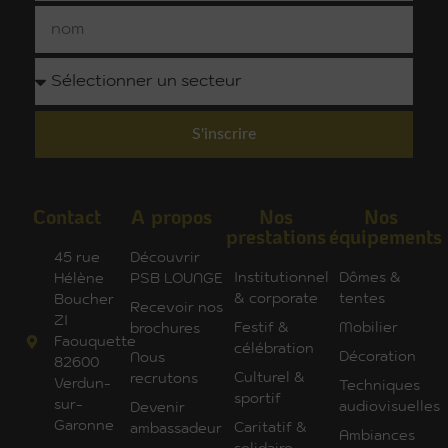
S'inscrire
Contact
A propos
Nos
Nos
prestations
équipements
45 rue
Découvrir
Institutionnel
Dômes &
Hélène
PSB LOUNGE
& corporate
tentes
Boucher
Recevoir nos
ZI
Festif &
Mobilier
brochures
Faouquette
célébration
Décoration
Nous
82600
Culturel &
recrutons
Verdun-
Techniques
sportif
sur-
audiovisuelles
Devenir
Garonne
Caritatif &
ambassadeur
Ambiances