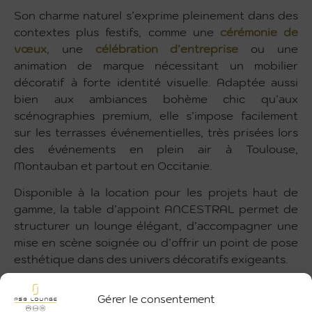
Son charme naturel s’exprime pleinement dans des
contextes plus festifs, comme une
cérémonie de
vœux
, une
célébration d’entreprise
ou une
animation de marque nécessitant un mobilier
décoratif à forte identité visuelle. Adaptée aussi
bien aux ambiances bohème chic qu’aux
scénographies premium, elle s’impose facilement
sur les terrasses événementielles, très prisées lors
des événements en plein air à Toulouse,
Montauban et partout en Occitanie.
Disponible à la location pour les projets haut de
gamme, la table d’appoint ANCESTRAL permet de
structurer un lounge élégant, d’accompagner une
mise en scène soignée ou d’offrir un point de pose
esthétique dans des univers décoratifs exigeants.
Informations Utiles
Gérer le consentement