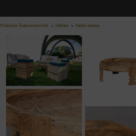
Mobilier Évènementiel
>
Tables
>
Table basse