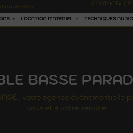
CONTACT
NE
05 61 50 80 07
IONS
LOCATION MATÉRIEL
TECHNIQUES AUDIO
BLE BASSE PARAD
UNGE
, votre agence évènementielle p
vous et à votre service