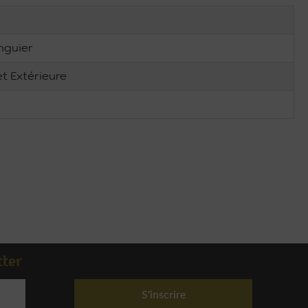
nguier
et Extérieure
tter
S'inscrire