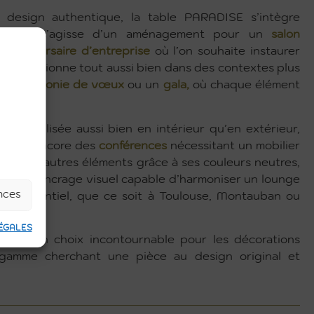
n design authentique, la table PARADISE s’intègre
s, qu’il s’agisse d’un aménagement pour un
salon
n
anniversaire d’entreprise
où l’on souhaite instaurer
rel fonctionne tout aussi bien dans des contextes plus
ne
cérémonie de vœux
ou un
gala,
où chaque élément
être utilisée aussi bien en intérieur qu’en extérieur,
ées ou encore des
conférences
nécessitant un mobilier
er avec d’autres éléments grâce à ses couleurs neutres,
oint d’ancrage visuel capable d’harmoniser un lounge
ences
vénementiel, que ce soit à Toulouse, Montauban ou
ÉGALES
se est un choix incontournable pour les décorations
gamme cherchant une pièce au design original et