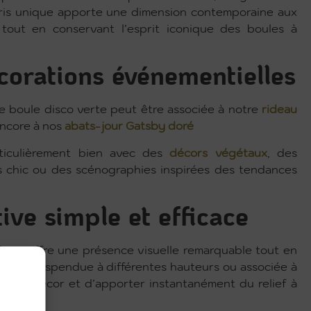
loris unique apporte une dimension contemporaine aux
 tout en conservant l’esprit iconique des boules à
corations événementielles
te boule disco verte peut être associée à notre
rideau
encore à nos
abats-jour Gatsby doré
ticulièrement bien avec des
décors végétaux
, des
s chic ou des scénographies inspirées des tendances
ive simple et efficace
isco offre une présence visuelle remarquable tout en
spaces. Suspendue à différentes hauteurs ou associée à
er un décor et d’apporter instantanément du relief à