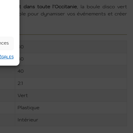
auban et dans toute l’Occitanie
, la boule disco vert
ontournable pour dynamiser vos événements et créer
ences
40
ÉGALES
40
40
2.1
Vert
Plastique
Intérieur