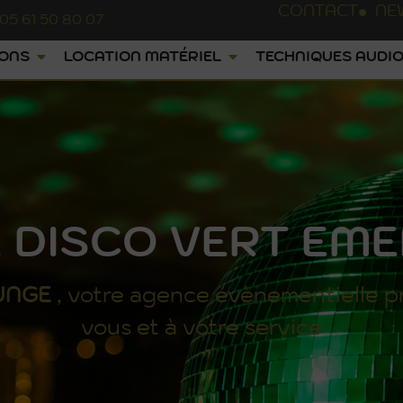
CONTACT
NE
05 61 50 80 07
IONS
LOCATION MATÉRIEL
TECHNIQUES AUDIO
 DISCO VERT EM
UNGE
, votre agence évènementielle p
vous et à votre service