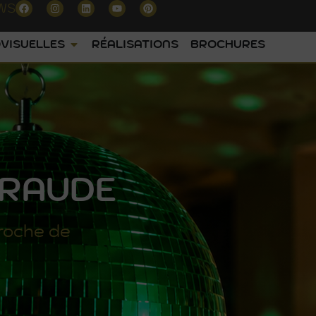
WS
VISUELLES
RÉALISATIONS
BROCHURES
ERAUDE
roche de