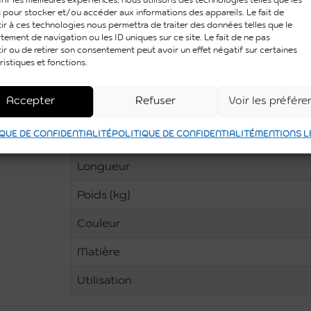
 pour stocker et/ou accéder aux informations des appareils. Le fait de
Disponible à la location à
Toulouse, Mont
ir à ces technologies nous permettra de traiter des données telles que le
émeraude est un accessoire décoratif inc
ement de navigation ou les ID uniques sur ce site. Le fait de ne pas
une ambiance unique.
ir ou de retirer son consentement peut avoir un effet négatif sur certaines
ristiques et fonctions.
Informations Utiles
Accepter
Refuser
Voir les préfér
Hauteur
QUE DE CONFIDENTIALITÉ
POLITIQUE DE CONFIDENTIALITÉ
MENTIONS L
Largeur
Longueur
Poids (kg)
Couleur
Matière
Utilisation