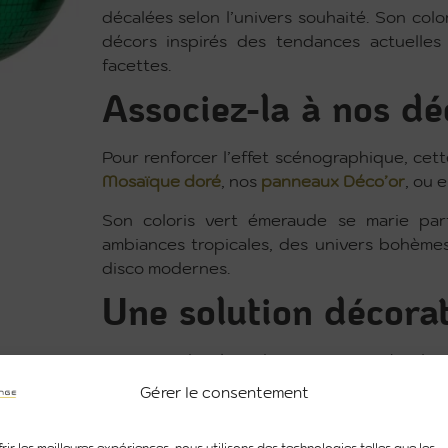
décalées selon l’univers souhaité. Son co
décors inspirés des tendances actuelles
facettes.
Associez-la à nos dé
Pour renforcer l’effet scénographique, cet
Mosaïque doré
, nos
panneaux Déco’or
, ou 
Son coloris vert émeraude se marie par
ambiances tropicales, des univers bohème
disco modernes.
Une solution décorat
Avec son diamètre de 40 cm, cette boule d
restant facile à intégrer dans différents e
Gérer le consentement
plusieurs modèles, elle permet de structur
une scénographie.
rir les meilleures expériences, nous utilisons des technologies telles que les