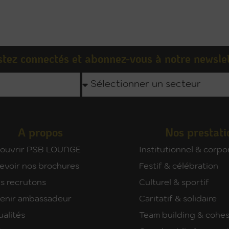
tez connectés et abonnez-vous à notre newsle
A propos
Nos prestati
ouvrir PSB LOUNGE
Institutionnel & corpo
evoir nos brochures
Festif & célébration
s recrutons
Culturel & sportif
enir ambassadeur
Caritatif & solidaire
ualités
Team building & cohes