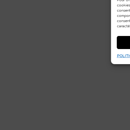
cookies
consent
comport
consent
caracté
POLITI