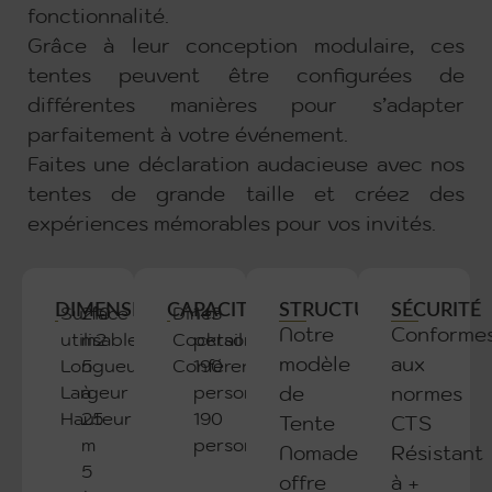
fonctionnalité.
Grâce à leur conception modulaire, ces
tentes peuvent être configurées de
différentes manières pour s’adapter
parfaitement à votre événement.
Faites une déclaration audacieuse avec nos
tentes de grande taille et créez des
expériences mémorables pour vos invités.
DIMENSIONS
CAPACITÉ
STRUCTURE
SÉCURITÉ
Surface
210
Dîner
143
Notre
Conforme
utilisable
m2
Cocktail
personnes
modèle
aux
Longueur
5
Conférence
190
Largeur
à
personnes
de
normes
Hauteur
25
190
Tente
CTS
m
personnes
Nomade
Résistant
5
offre
à +