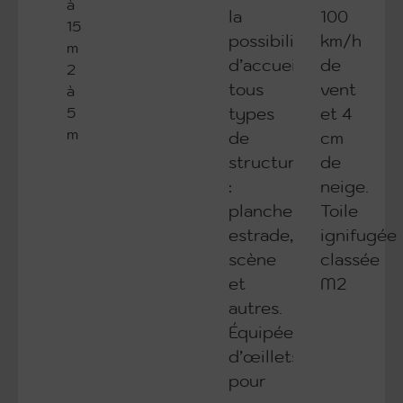
à
la
100
15
possibilité
km/h
m
d’accueillir
de
2
tous
vent
à
5
types
et 4
m
de
cm
structures
de
:
neige.
plancher,
Toile
estrade,
ignifugée
scène
classée
et
M2
autres.
Équipée
d’œillets
pour