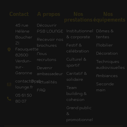
Contact
A propos
Nos
Nos
prestations
équipements
45 rue
Découvrir
Institutionnel
Dômes &
Hélène
PSB LOUNGE
& corporate
tentes
Boucher
Recevoir nos
ZI
Festif &
Mobilier
brochures
Faouquette
célébration
Décoration
Nous
82600
Culturel &
recrutons
Verdun-
Techniques
sportif
sur-
audiovisuelles
Devenir
Garonne
Caritatif &
ambassadeur
Ambiances
solidaire
contact@psb-
Actualités
Seconde
lounge.fr
Team
main
FAQ
building &
05 61 50
cohesion
80 07
Grand public
&
promotionnel