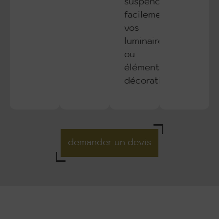
suspendre
facilement
vos
luminaires
ou
éléments
décoratifs.
demander un devis