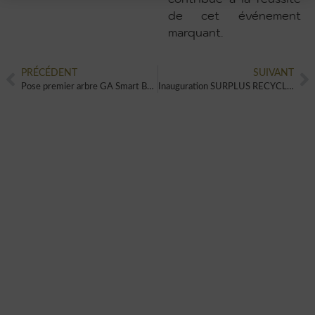
de cet événement
marquant.
PRÉCÉDENT
SUIVANT
Pose premier arbre GA Smart Building
Inauguration SURPLUS RECYCLAGE
VOUS AUSSI VOUS SOUHAITEZ
CRÉER UN ÉVÈNEMENT UNIQUE
ET ORIGINAL