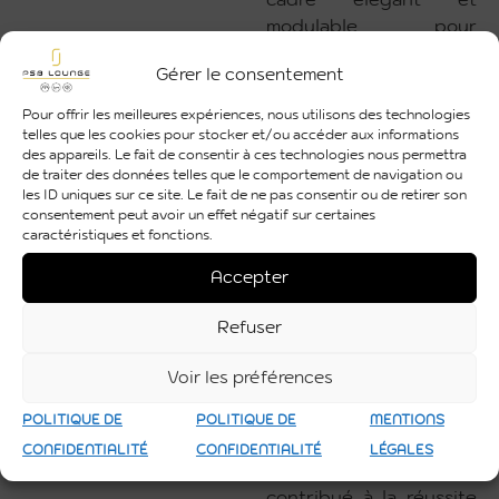
cadre élégant et
modulable pour
l’événement. Nous
Gérer le consentement
avons également fourni
un mobilier de qualité
,
Pour offrir les meilleures expériences, nous utilisons des technologies
ainsi que
des solutions
telles que les cookies pour stocker et/ou accéder aux informations
des appareils. Le fait de consentir à ces technologies nous permettra
techniques
de traiter des données telles que le comportement de navigation ou
audiovisuelles
pour
les ID uniques sur ce site. Le fait de ne pas consentir ou de retirer son
sublimer l’ambiance et
consentement peut avoir un effet négatif sur certaines
caractéristiques et fonctions.
garantir une
expérience fluide et
Accepter
mémorable pour tous
les participants.
Refuser
Nous remercions Opel
Voir les préférences
Sipa Automobiles
Toulouse Nord pour
POLITIQUE DE
POLITIQUE DE
MENTIONS
leur confiance et
CONFIDENTIALITÉ
CONFIDENTIALITÉ
LÉGALES
sommes fiers d’avoir
contribué à la réussite