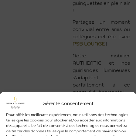
guinguettes en plein air
!
Partagez un moment
convivial entre amis ou
collègues cet été avec
PSB LOUNGE
!
Notre mobilier
AUTHENTIC et nos
guirlandes lumineuses
s’adaptent
parfaitement à ce
genre d’évènements !
Gérer le consentement
Découvrez ici un
évènement avec un
Pour offrir les meilleures expériences, nous utilisons des technologies
esprit GUINGUETTE
telles que les cookies pour stocker et/ou accéder aux informations
que nous avons réalisé
des appareils. Le fait de consentir à ces technologies nous permettra
de traiter des données telles que le comportement de navigation ou
au
Domaine du T
avec