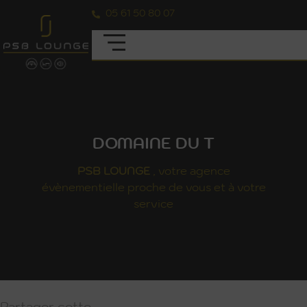
05 61 50 80 07
DOMAINE DU T
PSB
LOUNGE
, votre agence
évènementielle proche de vous et à votre
service