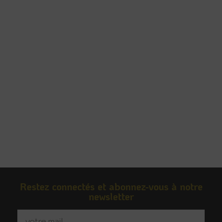
N'HÉSITEZ PLUS, FAITES APPEL
À UNE AGENCE INNOVANTE ET
MODERNE
Restez connectés et abonnez-vous à notre
newsletter