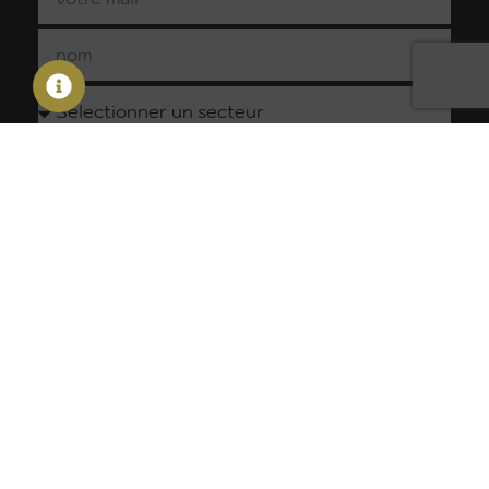
S'inscrire
Contact
A propos
Nos
Nos
prestations
équipements
45 rue
Découvrir
Institutionnel
Dômes &
Hélène
PSB LOUNGE
& corporate
tentes
Boucher
Recevoir nos
ZI
Festif &
Mobilier
brochures
Faouquette
célébration
Décoration
Nous
82600
Culturel &
recrutons
Verdun-
Techniques
sportif
sur-
audiovisuelles
Devenir
Garonne