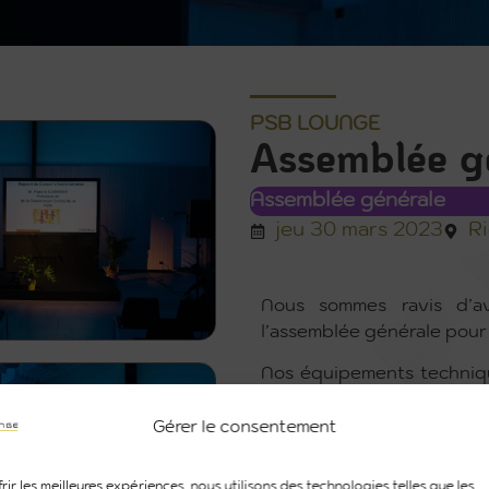
PSB LOUNGE
Assemblée g
Assemblée générale
jeu 30 mars 2023
Ri
Nous sommes ravis d’av
l’assemblée générale pour
Nos équipements techniqu
tout aussi bien couvrir vo
inaugurations !
Gérer le consentement
rir les meilleures expériences, nous utilisons des technologies telles que les