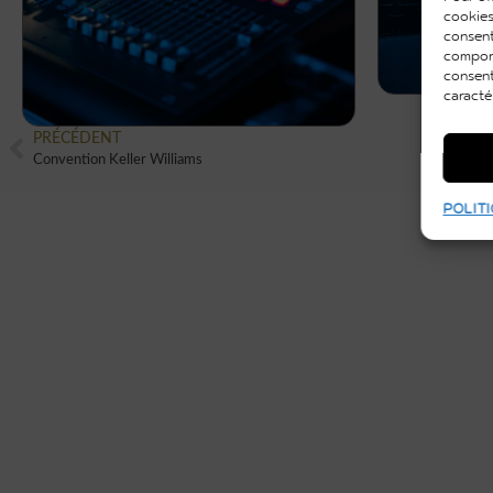
cookies
consent
comport
consent
caracté
PRÉCÉDENT
Convention Keller Williams
POLITI
VOUS AUSSI VOUS
SOUHAITEZ CRÉER
UN ÉVÈNEMENT
UNIQUE ET ORIGINA