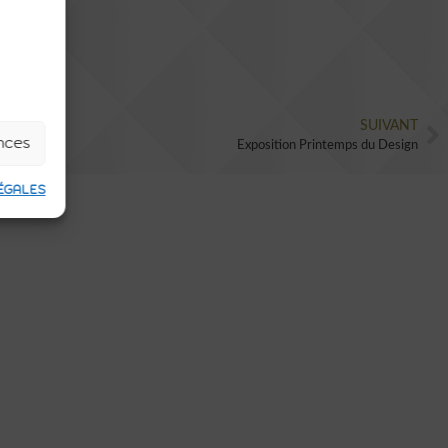
SUIVANT
ences
Exposition Printemps du Design
ÉGALES
N'HÉSITEZ PLUS,
FAITES APPEL À UNE
AGENCE INNOVANTE
ET MODERNE