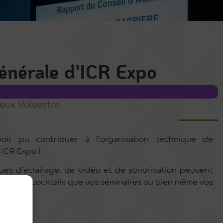
énérale d'ICR Expo
eux Volvestre
oir pu contribuer à l’organisation technique de
 ICR Expo !
es d’éclairage, de vidéo et de sonorisation peuvent
s soirées cocktails que vos séminaires ou bien même vos