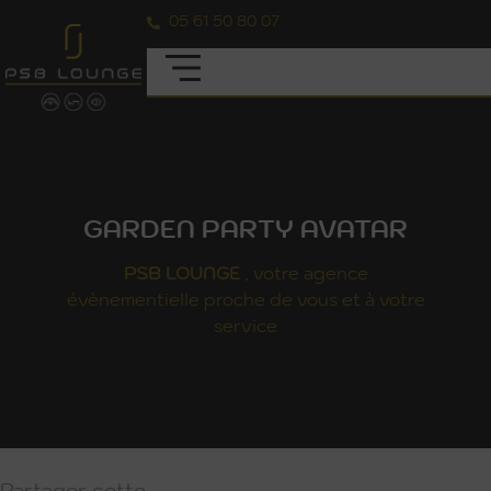
05 61 50 80 07
GARDEN PARTY AVATAR
PSB
LOUNGE
, votre agence
évènementielle proche de vous et à votre
service