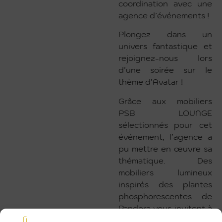
coordination avec une
agence d’événements !
Plongez dans un
univers fantastique et
rejoignez-nous lors
d’une soirée sur le
thème d’Avatar !
Grâce aux mobiliers
PSB LOUNGE
sélectionnés pour cet
événement, l’agence a
pu mettre en œuvre sa
thématique. Des
mobiliers lumineux
inspirés des plantes
phosphorescentes de
Pandora vous invitent à
vous asseoir et à vous