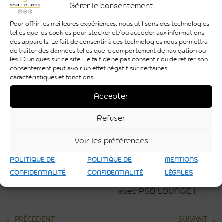
Gérer le consentement
immerger dans cette
expérience
Pour offrir les meilleures expériences, nous utilisons des technologies
telles que les cookies pour stocker et/ou accéder aux informations
extraordinaire.
des appareils. Le fait de consentir à ces technologies nous permettra
de traiter des données telles que le comportement de navigation ou
Des jeux de lumières
les ID uniques sur ce site. Le fait de ne pas consentir ou de retirer son
envoûtants et des
consentement peut avoir un effet négatif sur certaines
projections captivantes
caractéristiques et fonctions.
ont transporté leurs
Accepter
clients dans un monde
parallèle !
Refuser
Contactez-nous pour
Voir les préférences
des événements
magiques ensemble, et
POLITIQUE DE
POLITIQUE DE
MENTIONS
optez pour une
CONFIDENTIALITÉ
CONFIDENTIALITÉ
LÉGALES
synergie d’excellence
avec PSB LOUNGE !
PRÉCÉDENT
SUIVANT