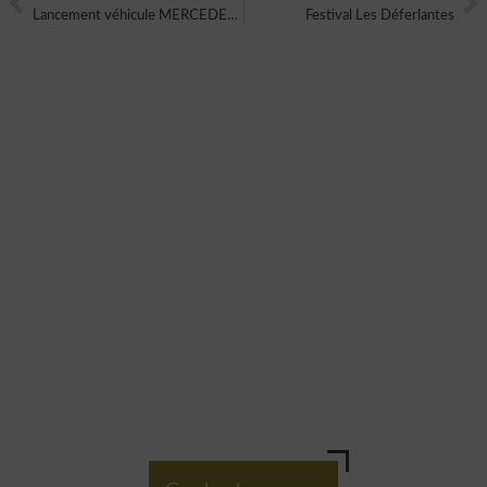
Lancement véhicule MERCEDES BENZ
Festival Les Déferlantes
VOUS AUSSI VOUS SOUHAITEZ
CRÉER UN ÉVÈNEMENT UNIQUE
ET ORIGINAL