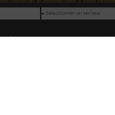
tez connectés et abonnez-vous à notre newsle
A propos
Nos prestati
ouvrir PSB LOUNGE
Institutionnel & corpo
evoir nos brochures
Festif & célébration
s recrutons
Culturel & sportif
enir ambassadeur
Caritatif & solidaire
ualités
Team building & cohes
Q
Grand public & promot
 location
ique