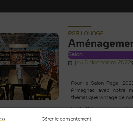
PSB LOUNGE
Aménagemen
Salon
jeu 8 décembre 2022
Pour le Salon Regal 202
Armagnac avec notre mo
thématique vintage de notr
Cette thématique a pu êt
Gérer le consentement