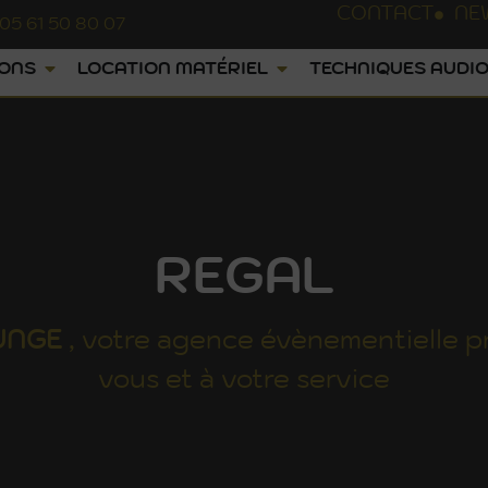
CONTACT
NE
05 61 50 80 07
IONS
LOCATION MATÉRIEL
TECHNIQUES AUDIO
REGAL
UNGE
, votre agence évènementielle p
vous et à votre service