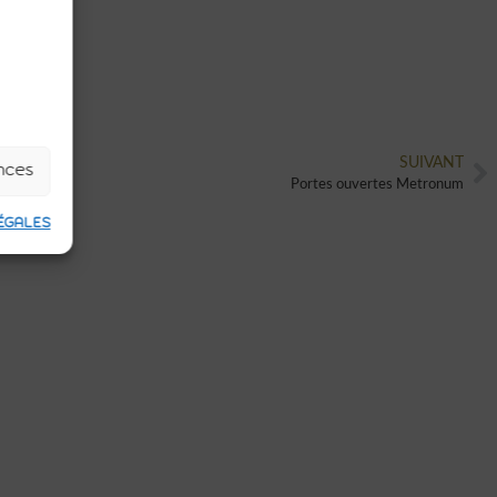
SUIVANT
ences
Portes ouvertes Metronum
ÉGALES
N'HÉSITEZ PLUS,
FAITES APPEL À UNE
AGENCE INNOVANTE
ET MODERNE