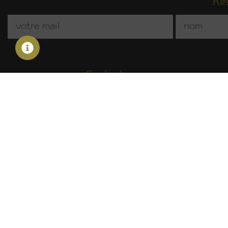
Res
Contact
45 rue Hélène Boucher
Déc
ZI Faouquette
Rec
82600 Verdun-sur-Garonne
Nou
contact@psb-lounge.fr
Dev
05 61 50 80 07
Act
FA
Mentions légales
Politique de cookies
Conditions générales de
Copyright © 2024 – tous droits réservés
Site réalisé par Art'Com Bureaut