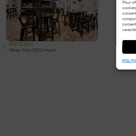
Pour off
cookies
consent
comport
consent
caracté
PRÉCÉDENT
Winter Party 2022 Infomil
POLITI
VOUS AUSSI VOUS
SOUHAITEZ CRÉER
UN ÉVÈNEMENT
UNIQUE ET ORIGINA