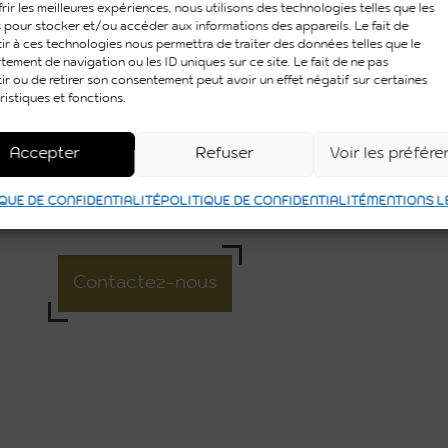
rir les meilleures expériences, nous utilisons des technologies telles que les
 pour stocker et/ou accéder aux informations des appareils. Le fait de
ir à ces technologies nous permettra de traiter des données telles que le
ement de navigation ou les ID uniques sur ce site. Le fait de ne pas
ir ou de retirer son consentement peut avoir un effet négatif sur certaines
ristiques et fonctions.
Accepter
Refuser
Voir les préfér
QUE DE CONFIDENTIALITÉ
POLITIQUE DE CONFIDENTIALITÉ
MENTIONS L
Contactez-nous
L