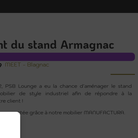
t du stand Armagnac
MEET - Blagnac
2, PSB Lounge a eu la chance d’aménager le stand
bilier de style industriel afin de répondre à la
e client !
re respectée grâce à notre mobilier MANUFACTURA.