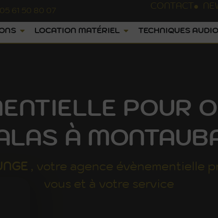
CONTACT
NE
05 61 50 80 07
IONS
LOCATION MATÉRIEL
TECHNIQUES AUDIO
ENTIELLE POUR O
ALAS À MONTAUB
UNGE
, votre agence évènementielle p
vous et à votre service