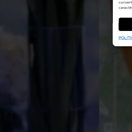
consent
caracté
POLITI