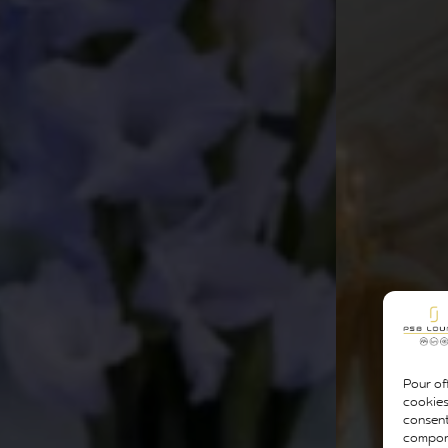
Pour off
cookies
consent
comport