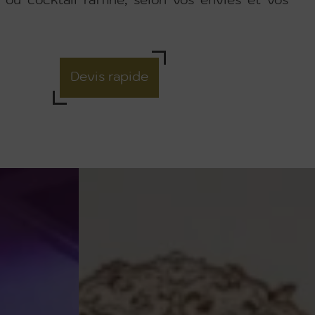
s ou cocktail raffiné, selon vos envies et vos
Devis rapide