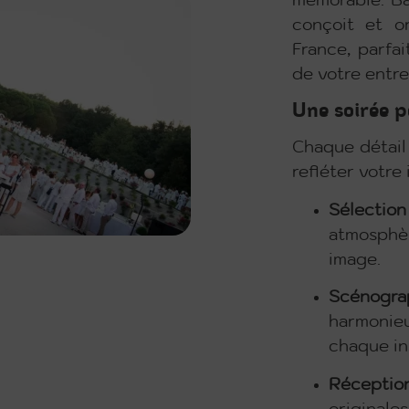
mémorable. Ba
conçoit et o
France, parfa
de votre entre
Une soirée 
Chaque détail
refléter votre
Sélectio
atmosphèr
image.
Scénogra
harmonie
chaque in
Réceptio