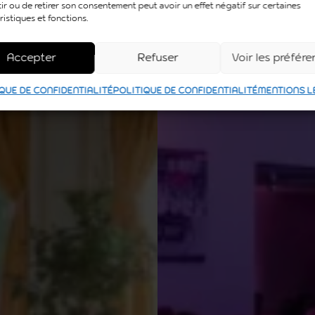
ir ou de retirer son consentement peut avoir un effet négatif sur certaines
ristiques et fonctions.
Accepter
Refuser
Voir les préfér
QUE DE CONFIDENTIALITÉ
POLITIQUE DE CONFIDENTIALITÉ
MENTIONS L