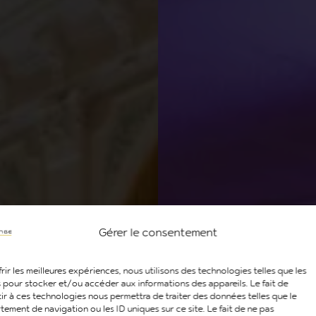
Gérer le consentement
rir les meilleures expériences, nous utilisons des technologies telles que les
 pour stocker et/ou accéder aux informations des appareils. Le fait de
ir à ces technologies nous permettra de traiter des données telles que le
ement de navigation ou les ID uniques sur ce site. Le fait de ne pas