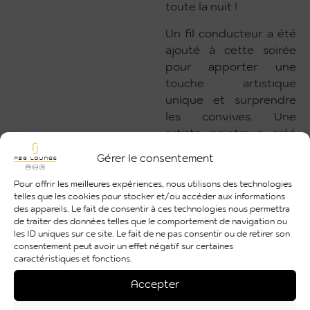
toute la nuit !
Un fil conducteur a été
ajouté à cette soirée
pour apporter une
touche artistique
unique et surprendre
les convives. Une
artiste peintre a créé
en live, une œuvre
Gérer le consentement
spécialement conçue
pour Valérie Jimenez,
Pour offrir les meilleures expériences, nous utilisons des technologies
telles que les cookies pour stocker et/ou accéder aux informations
reflétant sa
des appareils. Le fait de consentir à ces technologies nous permettra
personnalité forte et
de traiter des données telles que le comportement de navigation ou
féminine, et marquant le
les ID uniques sur ce site. Le fait de ne pas consentir ou de retirer son
consentement peut avoir un effet négatif sur certaines
jour de la remise de sa
caractéristiques et fonctions.
médaille.
Accepter
Les enfants n’étaient
pas en reste avec un