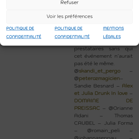
Refuser
magicien ballon et une
maquilleuse qui ont fait
Voir les préférences
le bonheur des plus
POLITIQUE DE
POLITIQUE DE
MENTIONS
petits.
CONFIDENTIALITÉ
CONFIDENTIALITÉ
LÉGALES
Un grand à tous les
prestataires sans qui
cet événement n’aurait
pas été le même.
@
skandi_et_pergo
–
@
peterozmagicien
–
Sandie Besnard –
Alex
et Julia Drunk In love
–
DOMAINE DE
PREISSAC
– @Orianne
Adani – Thomas
CAUBEL – Julia Forma
– @romain_peli –
@johannasenpau –