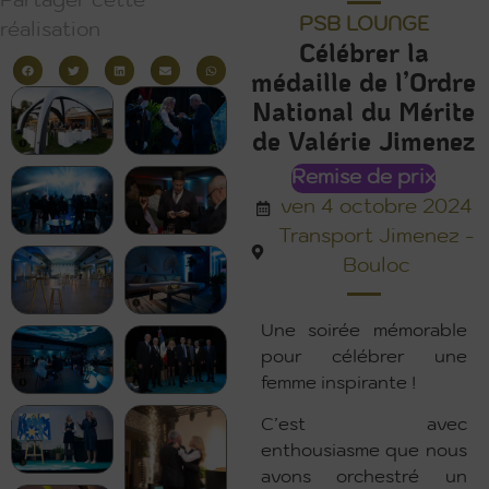
Partager cette
PSB LOUNGE
réalisation
Célébrer la
médaille de l’Ordre
National du Mérite
de Valérie Jimenez
Remise de prix
ven 4 octobre 2024
Transport Jimenez -
Bouloc
Une soirée mémorable
pour célébrer une
femme inspirante !
C’est avec
enthousiasme que nous
avons orchestré un