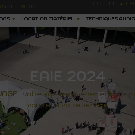
CONTACT
NE
05 61 50 80 07
IONS
LOCATION MATÉRIEL
TECHNIQUES AUDIO
EAIE 2024
UNGE
, votre agence évènementielle p
vous et à votre service