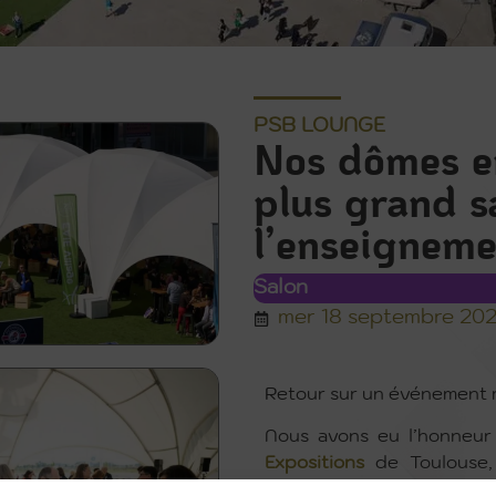
PSB LOUNGE
Nos dômes e
plus grand s
l’enseigneme
Salon
mer 18 septembre 20
Retour sur un événement 
Nous avons eu l’honneu
Expositions
de Toulouse,
Association for Internati