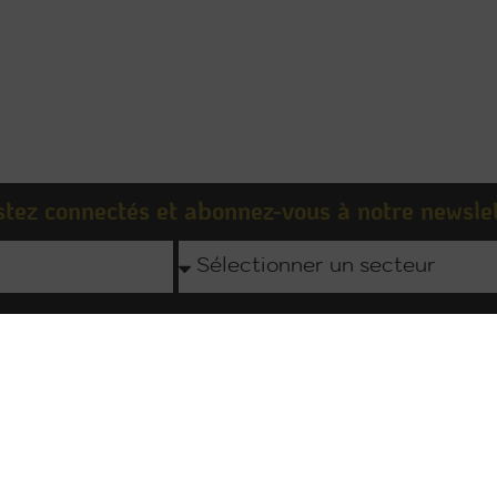
tez connectés et abonnez-vous à notre newsle
A propos
Nos prestati
ouvrir PSB LOUNGE
Institutionnel & corpo
evoir nos brochures
Festif & célébration
s recrutons
Culturel & sportif