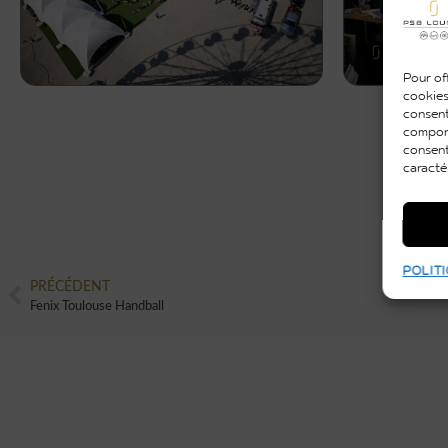
Pour off
cookies
consent
comport
consent
caracté
POLITI
PRÉCÉDENT
Fenix Toulouse Handball
VOUS AUSSI VOUS
SOUHAITEZ CRÉER