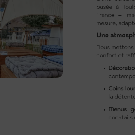
basée à Toul
France – ima
mesure, adapté
Une atmosph
Nous mettons 
confort et raf
Décorati
contempor
Coins lo
la détente
Menus go
cocktails