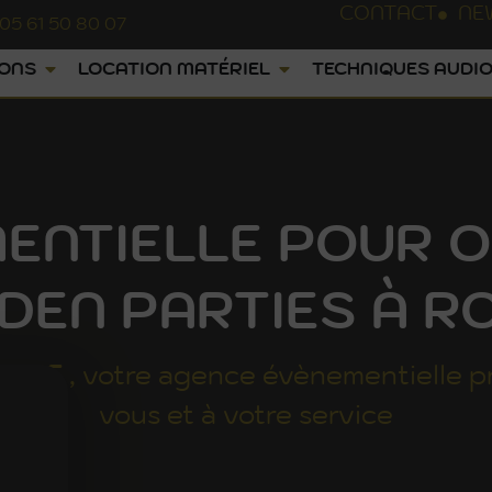
CONTACT
NE
05 61 50 80 07
IONS
LOCATION MATÉRIEL
TECHNIQUES AUDIO
ENTIELLE POUR O
DEN PARTIES À R
UNGE
, votre agence évènementielle p
vous et à votre service