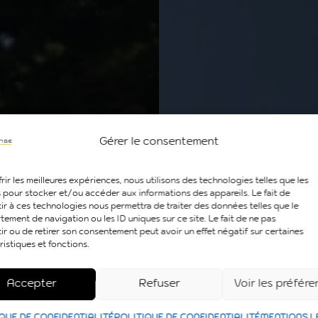
Gérer le consentement
rir les meilleures expériences, nous utilisons des technologies telles que les
 pour stocker et/ou accéder aux informations des appareils. Le fait de
ir à ces technologies nous permettra de traiter des données telles que le
ement de navigation ou les ID uniques sur ce site. Le fait de ne pas
ir ou de retirer son consentement peut avoir un effet négatif sur certaines
ristiques et fonctions.
Accepter
Refuser
Voir les préfér
QUE DE CONFIDENTIALITÉ
POLITIQUE DE CONFIDENTIALITÉ
MENTIONS L