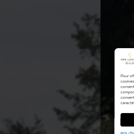
Pour off
cookies
consent
comport
consent
caracté
POLITI