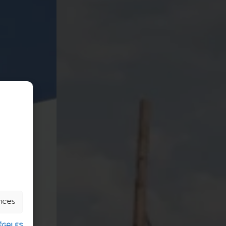
ences
ÉGALES