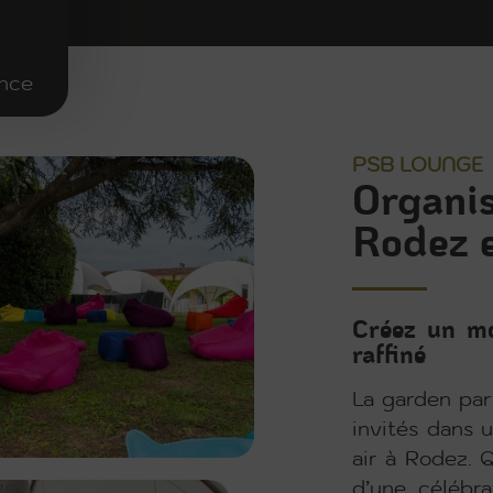
ence
PSB LOUNGE
Organis
Rodez e
Créez un mo
raffiné
La garden part
invités dans 
air à Rodez. Q
d’une célébra