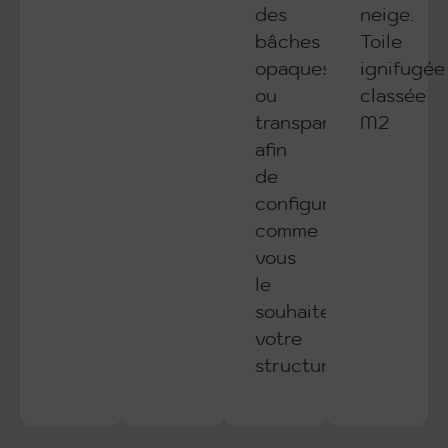
des
neige.
bâches
Toile
opaques
ignifugée
ou
classée
transparentes
M2
afin
de
configurer
comme
vous
le
souhaitez
votre
structure.