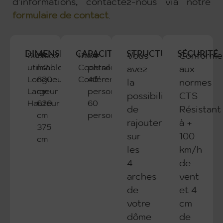
d’informations, contactez-nous via notre
formulaire de contact
.
DIMENSIONS
CAPACITÉ
STRUCTURE
SÉCURITÉ
Surface
38
Dîner
24
Vous
Conforme
utilisable
m2
Cocktail
personnes
avez
aux
Longueur
620
Conférence
40
la
normes
Largeur
cm
personnes
possibilité
CTS
Hauteur
620
60
de
Résistant
cm
personnes
rajouter
à +
375
sur
100
cm
les
km/h
4
de
arches
vent
de
et 4
votre
cm
dôme
de