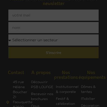
newsletter
S'inscrire
Contact
A propos
Nos
Nos
prestations
équipements
45 rue
Découvrir
Institutionnel
Dômes &
Hélène
PSB LOUNGE
& corporate
tentes
Boucher
Recevoir nos
ZI
Festif &
Mobilier
brochures
Faouquette
célébration
Décoration
Nous