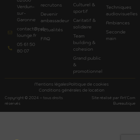
82600
Culturel &
recrutons
Verdun-
Techniques
sportif
sur-
audiovisuelles
Devenir
Garonne
Caritatif &
ambassadeur
Ambiances
solidaire
contact@psb-
Actualités
Seconde
lounge.fr
Team
main
FAQ
building &
05 61 50
cohesion
80 07
Grand public
&
promotionnel
Mentions légales
Politique de cookies
Conditions générales de location
Copyright © 2024 – tous droits
Site réalisé par Art'Com
réservés
Bureautique