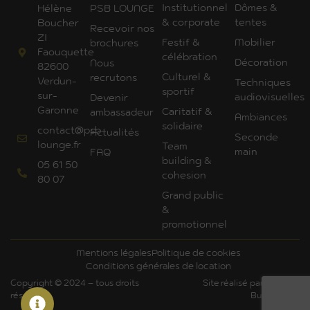
Institutionnel
Dômes &
Hélène
PSB LOUNGE
& corporate
tentes
Boucher
Recevoir nos
ZI
Festif &
Mobilier
brochures
Faouquette
célébration
Décoration
Nous
82600
Culturel &
recrutons
Verdun-
Techniques
sportif
sur-
audiovisuelles
Devenir
Garonne
Caritatif &
ambassadeur
Ambiances
solidaire
contact@psb-
Actualités
Seconde
lounge.fr
Team
main
FAQ
building &
05 61 50
cohesion
80 07
Grand public
&
promotionnel
Mentions légales
Politique de cookies
Conditions générales de location
Copyright © 2024 – tous droits
Site réalisé par Art'Com
réservés
Bureautique