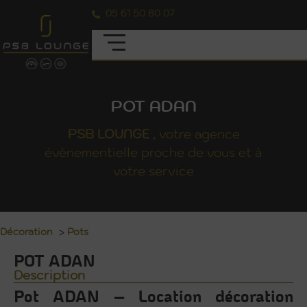
05 61 50 80 07
POT ADAN
PSB
LOUNGE
, votre agence
évènementielle proche de vous et à
votre service
Décoration
>
Pots
POT ADAN
Description
Pot ADAN – Location décoration