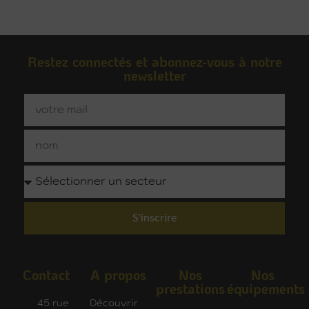
Restez connectés et abonnez-vous à notre
newsletter
S'inscrire
Contact
A propos
Nos
Nos
prestations
équipements
45 rue
Découvrir