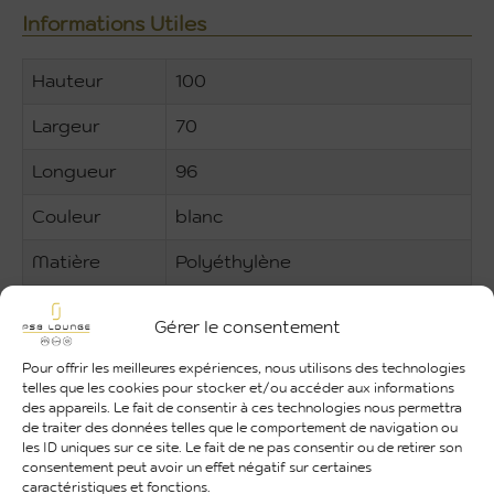
Informations Utiles
Hauteur
100
Largeur
70
Longueur
96
Couleur
blanc
Matière
Polyéthylène
Utilisation
Intérieure et Extérieure
Gérer le consentement
Pour offrir les meilleures expériences, nous utilisons des technologies
telles que les cookies pour stocker et/ou accéder aux informations
des appareils. Le fait de consentir à ces technologies nous permettra
de traiter des données telles que le comportement de navigation ou
les ID uniques sur ce site. Le fait de ne pas consentir ou de retirer son
consentement peut avoir un effet négatif sur certaines
caractéristiques et fonctions.