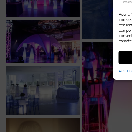
Pour off
cookies
consent
comport
consent
caracté
POLITI