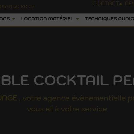
CONTACT
NE
05 61 50 80 07
IONS
LOCATION MATÉRIEL
TECHNIQUES AUDIO
BLE COCKTAIL P
UNGE
, votre agence évènementielle p
vous et à votre service