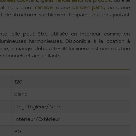
soirées cocktail
s,
galas
,
lancements de produit,
où elle
ial. Lors d’un
mariage
, d’une
garden party
ou d’une
t de structurer subtilement l’espace tout en ajoutant
nte, elle peut être utilisée en intérieur comme en
umineuses harmonieuses. Disponible à la location à
anie, le mange-debout PEAK lumineux est une solution
ctionnels et accueillants.
120
blanc
Polyéthylène/ Verre
Intérieur/Extérieur
80