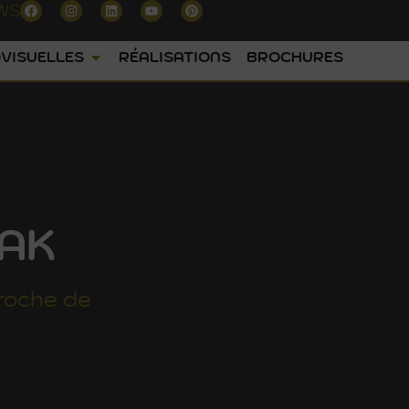
WS
VISUELLES
RÉALISATIONS
BROCHURES
EAK
roche de