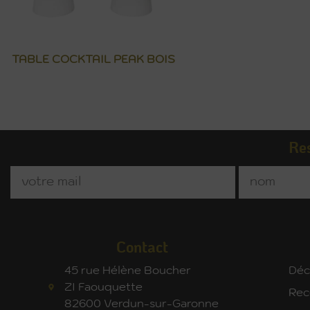
TABLE COCKTAIL PEAK BOIS
Res
Contact
45 rue Hélène Boucher
Déc
ZI Faouquette
Rec
82600 Verdun-sur-Garonne