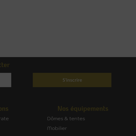
tter
S'inscrire
ons
Nos équipements
rate
Dômes & tentes
Mobilier