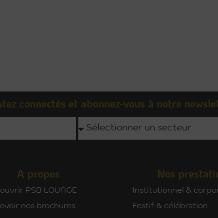
tez connectés et abonnez-vous à notre newsle
A propos
Nos prestati
ouvrir PSB LOUNGE
Institutionnel & corpo
evoir nos brochures
Festif & célébration