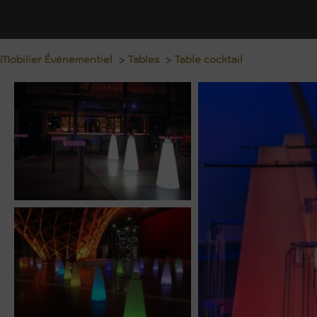
Mobilier Évènementiel
>
Tables
>
Table cocktail