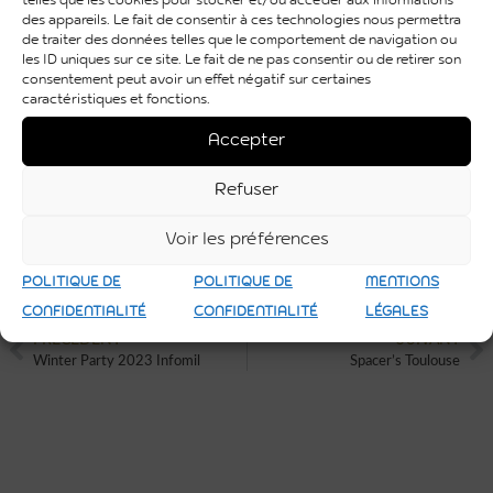
chaleureux.
des appareils. Le fait de consentir à ces technologies nous permettra
Notre mur végétal
de traiter des données telles que le comportement de navigation ou
les ID uniques sur ce site. Le fait de ne pas consentir ou de retirer son
Nous sommes fiers
consentement peut avoir un effet négatif sur certaines
d’avoir accompagné les
caractéristiques et fonctions.
équipes de Toulouse
Accepter
Événements dans cette
belle inauguration et
Refuser
remercions
chaleureusement nos
Voir les préférences
partenaires pour leur
confiance.
POLITIQUE DE
POLITIQUE DE
MENTIONS
CONFIDENTIALITÉ
CONFIDENTIALITÉ
LÉGALES
PRÉCÉDENT
SUIVANT
Winter Party 2023 Infomil
Spacer’s Toulouse
VOUS AUSSI VOUS SOUHAITEZ
CRÉER UN ÉVÈNEMENT UNIQUE