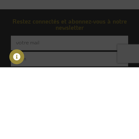
Restez connectés et abonnez-vous à notre
newsletter
S'inscrire
Contact
A propos
Nos
Nos
prestations
équipements
45 rue
Découvrir
Institutionnel
Dômes &
Hélène
PSB LOUNGE