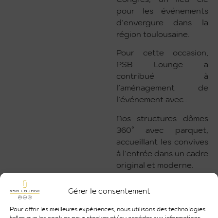
pour les événements
d’envergure dans la
région toulousaine.
Pour cette occasion,
PSB Lounge a
contribué à
l’aménagement de
l’événement avec :
Nos structures dômes
360° avec parquet,
accueillant les convives
à l’entrée dans un cadre
original et moderne.
Notre salon Lounge
Box, aménagée en
Gérer le consentement
extérieur pour offrir un
Pour offrir les meilleures expériences, nous utilisons des technologies
espace convivial et
telles que les cookies pour stocker et/ou accéder aux informations