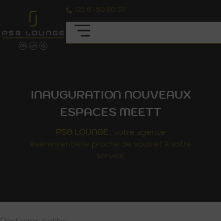
05 61 50 80 07
INAUGURATION NOUVEAUX
ESPACES MEETT
PSB
LOUNGE
, votre agence
évènementielle proche de vous et à votre
service