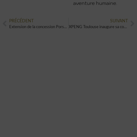
aventure humaine.
PRÉCÉDENT
SUIVANT
Extension de la concession Porsche : Une scène de lumière et d’émotion
XPENG Toulouse inaugure sa concession avec une immersion futuriste
VOUS AUSSI VOUS SOUHAITEZ
CRÉER UN ÉVÈNEMENT UNIQUE
ET ORIGINAL