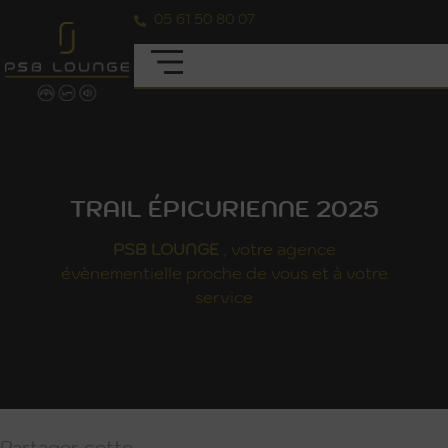
05 61 50 80 07
TRAIL ÉPICURIENNE 2025
PSB
LOUNGE
, votre agence
évènementielle proche de vous et à votre
service