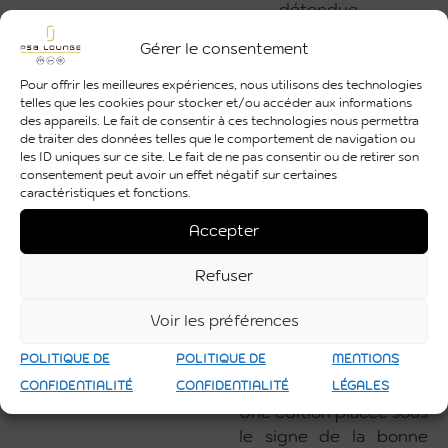
détendue
Harmonie visuelle :
Gérer le consentement
chaque espace
Pour offrir les meilleures expériences, nous utilisons des technologies
conçu pour
telles que les cookies pour stocker et/ou accéder aux informations
s’intégrer
des appareils. Le fait de consentir à ces technologies nous permettra
de traiter des données telles que le comportement de navigation ou
naturellement à
les ID uniques sur ce site. Le fait de ne pas consentir ou de retirer son
l’esprit du Trail
consentement peut avoir un effet négatif sur certaines
caractéristiques et fonctions.
Grâce à notre savoir-
faire en scénographie
Accepter
et aménagement
Refuser
d’espaces, nous avons
contribué à faire de ce
Voir les préférences
rendez-vous sportif un
véritable moment de
POLITIQUE DE
POLITIQUE DE
MENTIONS
partage et de plaisir.
CONFIDENTIALITÉ
CONFIDENTIALITÉ
LÉGALES
Une édition placée sous
le signe de la bonne